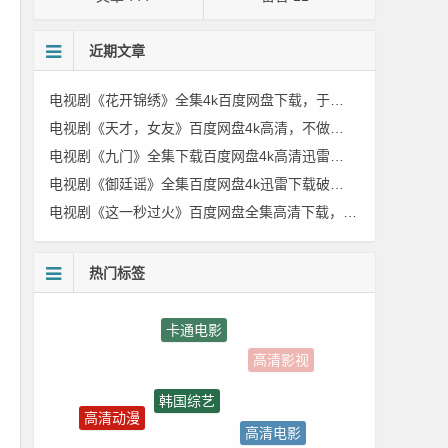
近期文章
电视剧《花开锦绣》全集4k百度网盘下载，于烟火中见风骨，于泥泞逃亡中，开出属于自己的锦绣人生
电视剧《天才，女友》百度网盘4k高清，不做完美天才，只做真实自己
电视剧《九门》全集下载百度网盘4k高清迅雷下载，江湖未老，风骨犹存，剧情处处都有江湖与情义的交织
电视剧《御廷谣》全集百度网盘4k迅雷下载破阶而立，不负初心，女主孟廷辉打破世俗桎梏的成长之路
电视剧《这一秒过火》百度网盘全集高清下载，用一段极致的爱恨告诉观众，乱世之中，真心难得，分寸难守。
热门标签
韩国综艺
高清电影
高清动漫
体育电影