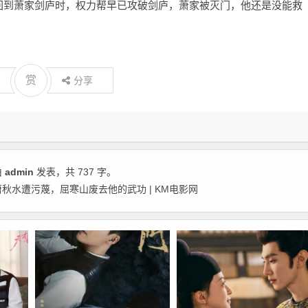
回到萧家剑庐时，权力帮早已攻破剑庐，萧家被灭门，他还是没能救
赏
分享
由
admin
发表，共 737 字。
秋水遭污蔑，屈寒山废去他的武功 | KM电影网