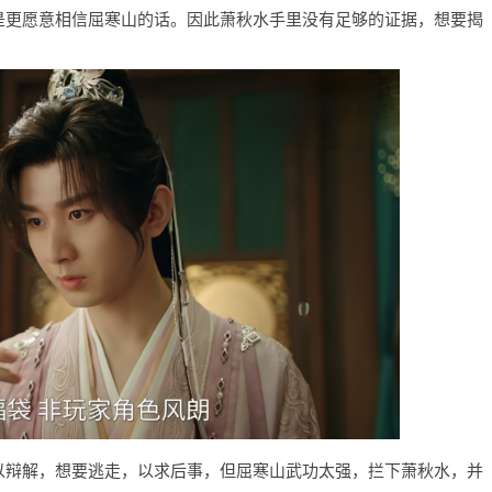
是更愿意相信屈寒山的话。因此萧秋水手里没有足够的证据，想要揭
以辩解，想要逃走，以求后事，但屈寒山武功太强，拦下萧秋水，并