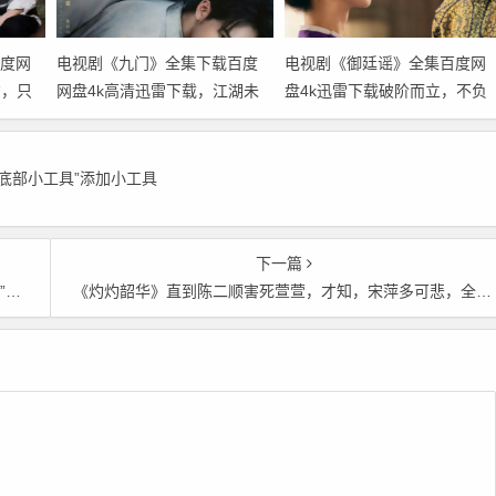
度网
电视剧《九门》全集下载百度
电视剧《御廷谣》全集百度网
才，只
网盘4k高清迅雷下载，江湖未
盘4k迅雷下载破阶而立，不负
老，风骨犹存，剧情处处都有
初心，女主孟廷辉打破世俗桎
江湖与情义的交织
梏的成长之路
文底部小工具”添加小工具
下一篇
载
《灼灼韶华》直到陈二顺害死萱萱，才知，宋萍多可悲，全集网盘分享