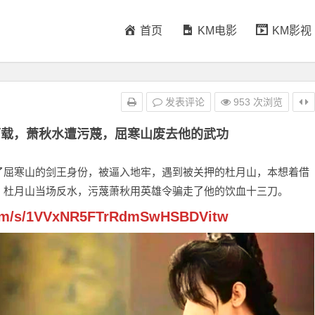
首页
KM电影
KM影视
发表评论
953 次浏览
下载，萧秋水遭污蔑，屈寒山废去他的武功
了屈寒山的剑王身份，被逼入地牢，遇到被关押的杜月山，本想着借
，杜月山当场反水，污蔑萧秋用英雄令骗走了他的饮血十三刀。
.com/s/1VVxNR5FTrRdmSwHSBDVitw