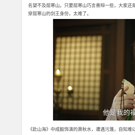
名望不及屈寒山。只要屈寒山巧言善辩一些，大家还
穿屈寒山的剑王身份，太难了。
《赴山海》中成毅饰演的萧秋水，遭遇污蔑，自知难