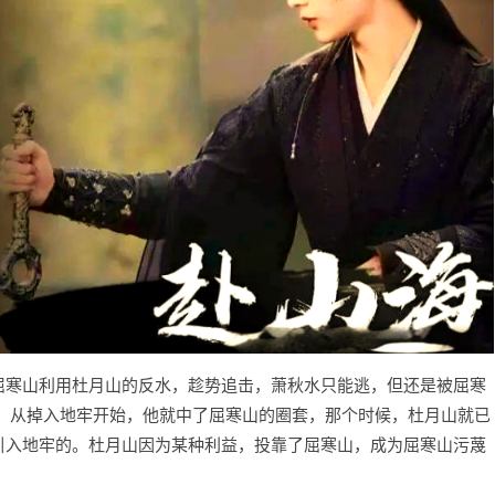
屈寒山利用杜月山的反水，趁势追击，萧秋水只能逃，但还是被屈寒
， 从掉入地牢开始，他就中了屈寒山的圈套，那个时候，杜月山就已
引入地牢的。杜月山因为某种利益，投靠了屈寒山，成为屈寒山污蔑